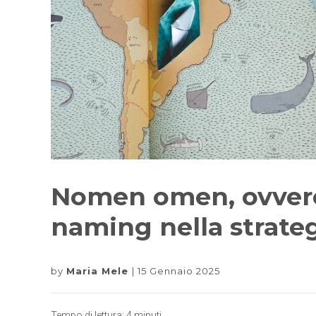
Nomen omen, ovvero
naming nella strateg
by
Maria Mele
15 Gennaio 2025
Tempo di lettura:
4
minuti.