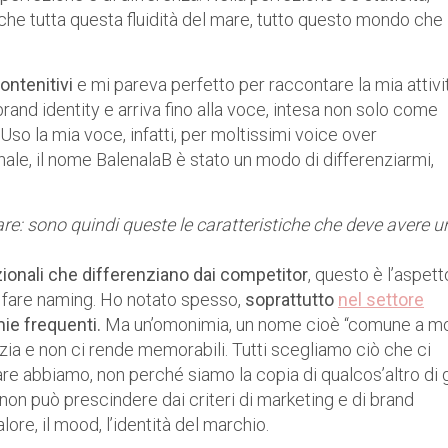
 che tutta questa fluidità del mare, tutto questo mondo che
ontenitivi
e mi pareva perfetto per raccontare la mia attivit
brand identity e arriva fino alla voce, intesa non solo come
 Uso la mia voce, infatti, per moltissimi voice over
ale, il nome BalenalaB è stato un modo di differenziarmi,
care: sono quindi queste le caratteristiche che deve avere u
ionali che differenziano dai competitor
, questo è l’aspett
fare naming. Ho notato spesso,
soprattutto
nel settore
ie frequenti.
Ma un’omonimia, un nome cioè “comune a mol
zia e non ci rende memorabili. Tutti scegliamo ciò che ci
are abbiamo, non perché siamo la copia di qualcos’altro di 
on può prescindere dai criteri di marketing e di brand
alore, il mood, l’identità del marchio.