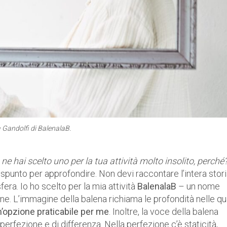
 Gandolfi di BalenalaB.
i, ne hai scelto uno per la tua attività molto insolito, perché
o spunto per approfondire. Non devi raccontare l’intera stor
era. Io ho scelto per la mia attività
BalenalaB
– un nome
e. L’immagine della balena richiama le profondità nelle qu
n’opzione praticabile per me
. Inoltre, la voce della balena
perfezione e di differenza. Nella perfezione c’è staticità,