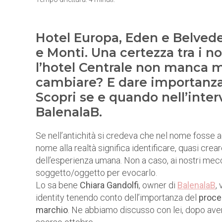
Hotel Europa, Eden e Belveder
e Monti. Una certezza tra i n
l’hotel Centrale non manca m
cambiare? E dare importanza
Scopri se e quando nell’inter
BalenalaB.
Se nell’antichità si credeva che nel nome fosse ad
nome alla realtà significa identificare, quasi cre
dell’esperienza umana. Non a caso, ai nostri me
soggetto/oggetto per evocarlo.
Lo sa bene
Chiara Gandolfi
, owner di
BalenalaB
,
identity tenendo conto dell’importanza del
proces
marchio
. Ne abbiamo discusso con lei, dopo aver