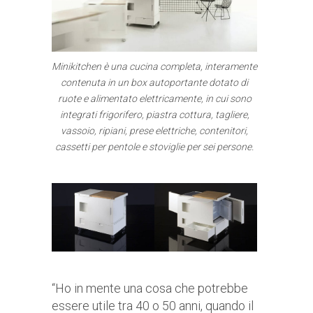
Minikitchen è una cucina completa, interamente
contenuta in un box autoportante dotato di
ruote e alimentato elettricamente, in cui sono
integrati frigorifero, piastra cottura, tagliere,
vassoio, ripiani, prese elettriche, contenitori,
cassetti per pentole e stoviglie per sei persone.
“Ho in mente una cosa che potrebbe
essere utile tra 40 o 50 anni, quando il