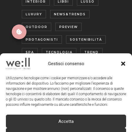
INTERIOR
LIBRI
LUSSO
LUXURY
NEWS&TRENDS
OUTDOOR
PREVIEW
PROTAGONISTI
SOSTENIBILITÀ
SPA
TECNOLOGIA
TREND
Gestisci consenso
TURISMO ENOGASTRONOMICO
WELLNESS
Utilizziamo tecnologie come i cookie per memorizzare e/o accedere alle
informazioni del dispositivo. Lo facciamo per migliorare l'esperienza di
navigazione e per mostrare annunci (non) personalizzati. Il consenso a queste
tecnologie ci consentirà di elaborare dati quali il comportamento di navigazione
o gli ID univoci su questo sito. Il mancato consenso o la revoca del consenso
possono influire negativamente su alcune caratteristiche e funzioni.
Accetta
www.wellmagazine.it
| © Copyright We:ll