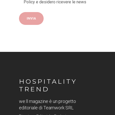
Policy
e desidero ricevere le news
HOSPITALITY
TREND
we:ll magazine è un progetto
editoriale di Teamwork SRL