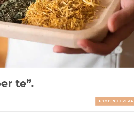
er te”.
FOOD & BEVERA