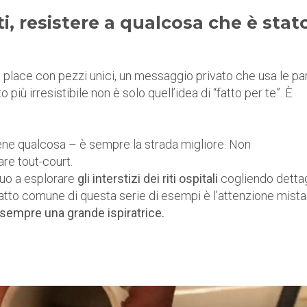
ti, resistere a qualcosa che è stat
n place con pezzi unici, un messaggio privato che usa le pa
iù irresistibile non è solo quell’idea di “fatto per te”. È
ene qualcosa – è sempre la strada migliore. Non
re tout-court.
nuo a esplorare
gli interstizi dei riti ospitali
cogliendo dettag
ratto comune di questa serie di esempi è l’attenzione mista
 sempre una grande ispiratrice.