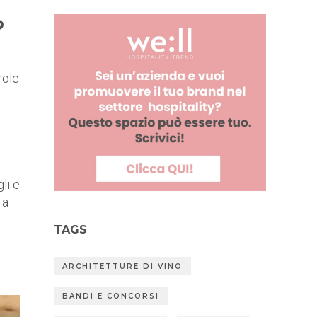
o
role
li e
 a
TAGS
ARCHITETTURE DI VINO
BANDI E CONCORSI