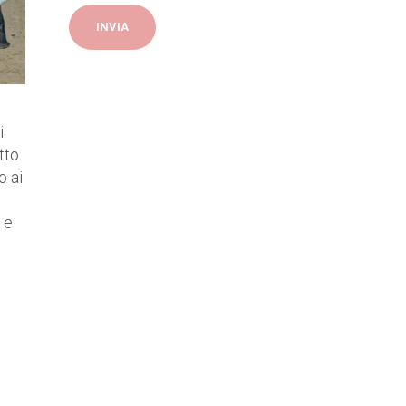
.
tto
o ai
e