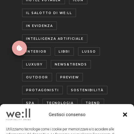
HOTEL VOYAGER
ICON
IL SALOTTO DI WE:LL
IN EVIDENZA
INTELLIGENZA ARTIFICIALE
INTERIOR
LIBRI
LUSSO
LUXURY
NEWS&TRENDS
OUTDOOR
PREVIEW
PROTAGONISTI
SOSTENIBILITÀ
SPA
TECNOLOGIA
TREND
Gestisci consenso
TURISMO ENOGASTRONOMICO
WELLNESS
Utilizziamo tecnologie come i cookie per memorizzare e/o accedere alle