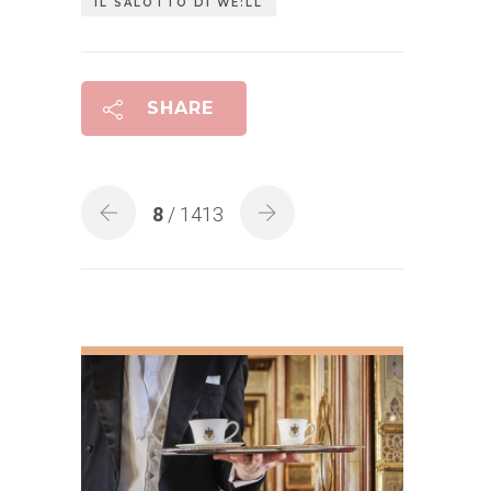
IL SALOTTO DI WE:LL
SHARE
8
/ 1413