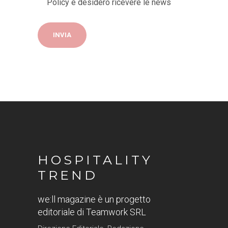
Policy
e desidero ricevere le news
HOSPITALITY
TREND
we:ll magazine è un progetto
editoriale di Teamwork SRL