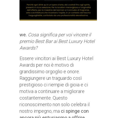
we.
Cosa significa per voi vincere il
premio Best Bar ai Best Luxury Hotel
Awards?
Essere vincitori ai Best Luxury Hotel
Awards per noi è motivo di
grandissimo orgoglio e onore.
Raggiungere un traguardo così
prestigioso ci riempie di gioia e ci
motiva a continuare a migliorare
costantemente. Questo
riconoscimento non solo celebra il
nostro impegno, ma
ci spinge con
ancora più entusiasmo a offrire