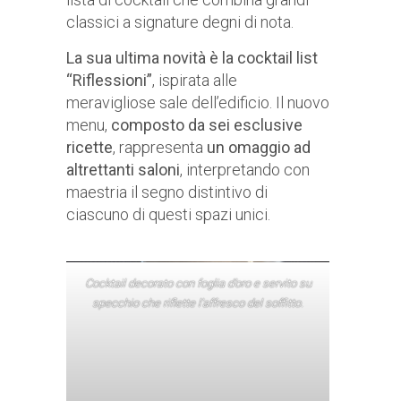
classici a signature degni di nota.
La sua ultima novità è la cocktail list
“Riflessioni”
, ispirata alle
meravigliose sale dell’edificio. Il nuovo
menu,
composto da sei esclusive
ricette
, rappresenta
un omaggio ad
altrettanti saloni
, interpretando con
maestria il segno distintivo di
ciascuno di questi spazi unici.
Cocktail decorato con foglia d’oro e servito su
specchio che riflette l’affresco del soffitto.