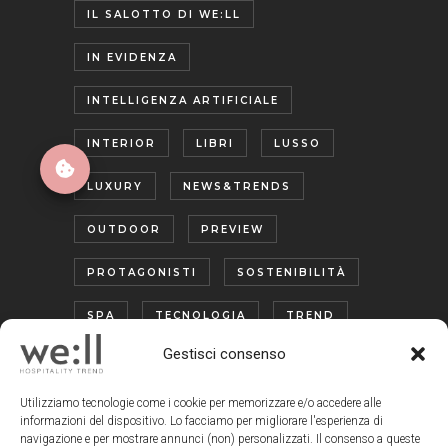
IL SALOTTO DI WE:LL
IN EVIDENZA
INTELLIGENZA ARTIFICIALE
INTERIOR
LIBRI
LUSSO
LUXURY
NEWS&TRENDS
OUTDOOR
PREVIEW
PROTAGONISTI
SOSTENIBILITÀ
SPA
TECNOLOGIA
TREND
Gestisci consenso
TURISMO ENOGASTRONOMICO
WELLNESS
Utilizziamo tecnologie come i cookie per memorizzare e/o accedere alle
informazioni del dispositivo. Lo facciamo per migliorare l'esperienza di
navigazione e per mostrare annunci (non) personalizzati. Il consenso a queste