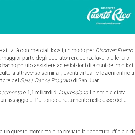
le attività commerciali locali, un modo per
Discover Puerto
 maggior parte degli operatori era senza lavoro o le loro
 hanno potuto assistere ad esibizioni di alcuni dei migliori
ultura attraverso seminari, eventi virtuali e lezioni online t
ettore del
Salsa Dance Program
di San Juan.
acements
e 1,1 miliardi di
impressions
. La serie è stata
e un assaggio di Portorico direttamente nelle case delle
li in questo momento e ha rinviato la riapertura ufficiale de