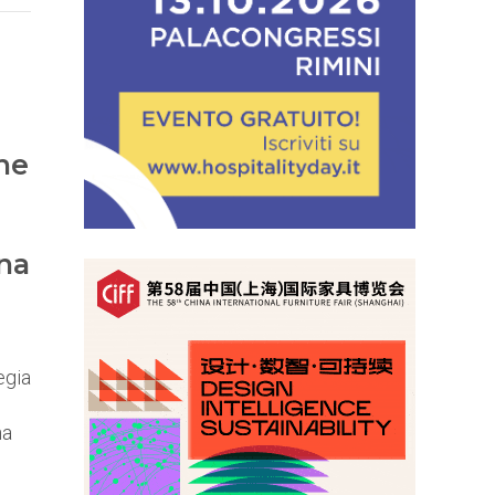
che
una
egia
na