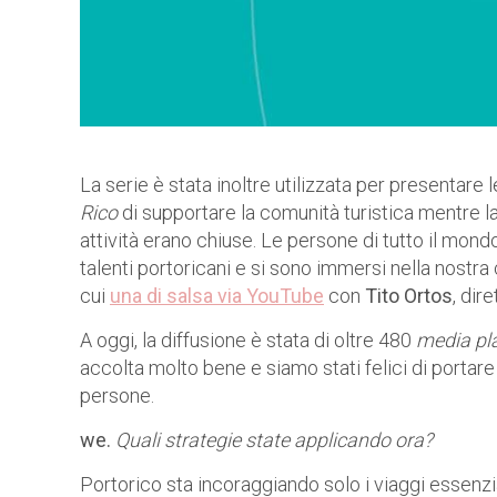
La serie è stata inoltre utilizzata per presentare 
Rico
di supportare la comunità turistica mentre la
attività erano chiuse. Le persone di tutto il mondo
talenti portoricani e si sono immersi nella nostra c
cui
una di salsa via YouTube
con
Tito Ortos
, dir
A oggi, la diffusione è stata di oltre 480
media pl
accolta molto bene e siamo stati felici di portar
persone.
we.
Quali strategie state applicando ora?
Portorico sta incoraggiando solo i viaggi essenzia