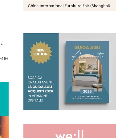
ha
,
erie