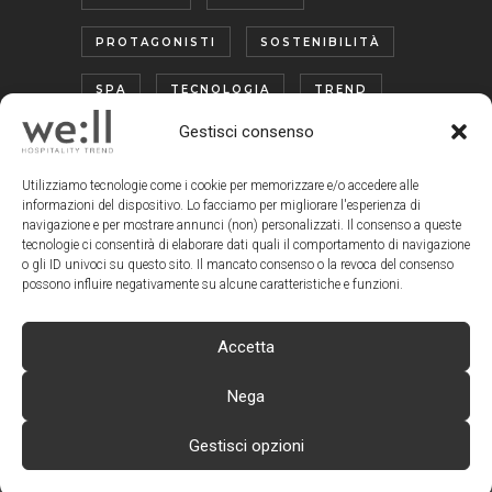
PROTAGONISTI
SOSTENIBILITÀ
SPA
TECNOLOGIA
TREND
Gestisci consenso
TURISMO ENOGASTRONOMICO
WELLNESS
Utilizziamo tecnologie come i cookie per memorizzare e/o accedere alle
informazioni del dispositivo. Lo facciamo per migliorare l'esperienza di
navigazione e per mostrare annunci (non) personalizzati. Il consenso a queste
tecnologie ci consentirà di elaborare dati quali il comportamento di navigazione
o gli ID univoci su questo sito. Il mancato consenso o la revoca del consenso
possono influire negativamente su alcune caratteristiche e funzioni.
Accetta
www.wellmagazine.it
| © Copyright We:ll
Magazine - Tutti i diritti riservati | Design by
Nega
Santacroce DDC
|
Privacy Policy
|
Cookie
Policy
Gestisci opzioni