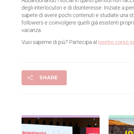
Abbandonando i social in questi periodi non fac
degli interlocutori e di disinteresse. Iniziate a pe
sapete di avere pochi contenuti e studiate una st
followers e coinvolgere quelli già esistenti prop
vacanza.
Vuoi saperne di più? Partecipa al
nostro corso su
SHARE