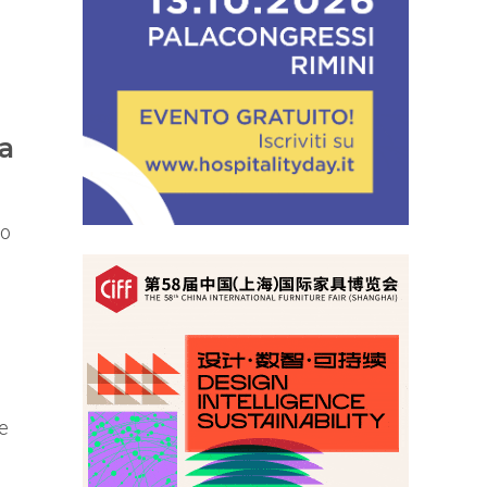
ta
no
le