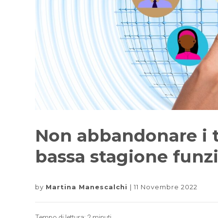
Non abbandonare i tu
bassa stagione funzi
by
Martina Manescalchi
11 Novembre 2022
Tempo di lettura:
2
minuti.