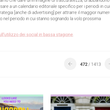
ciamo che dare un’immagine di trascuratezza, di abbandono
nsare a un calendario editoriale specifico per i periodi in cui
rategia [anche di advertising] per attrarre il maggior numer
rio nel periodo in cui stanno sognando la volo prossima
ll’utilizzo dei social in bassa stagione
.
472
/ 1413