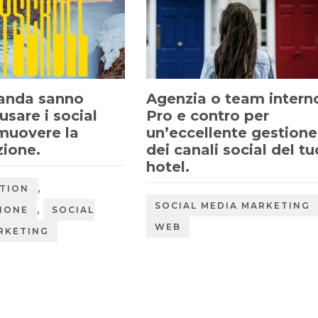
slanda sanno
Agenzia o team intern
usare i social
Pro e contro per
muovere la
un’eccellente gestione
zione.
dei canali social del tu
hotel.
,
TION
SOCIAL MEDIA MARKETING
,
IONE
SOCIAL
WEB
RKETING