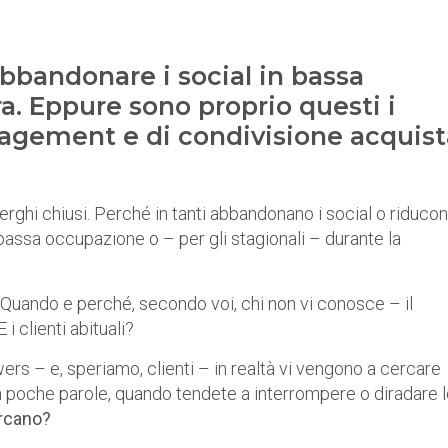
bbandonare i social in bassa
a. Eppure sono proprio questi i
engagement e di condivisione acquis
berghi chiusi. Perché in tanti abbandonano i social o riduco
 bassa occupazione o – per gli stagionali – durante la
Quando e perché, secondo voi, chi non vi conosce – il
i clienti abituali?
wers – e, speriamo, clienti – in realtà vi vengono a cercare
In poche parole, quando tendete a interrompere o diradare 
ercano?