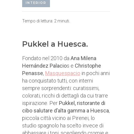
INTERIOR
Tempo di lettura:
2
minuti.
Pukkel a Huesca.
Fondato nel 2010 da
Ana Milena
Hernández Palacio
s e
Christophe
Penasse
,
Masquespacio
in pochi anni
ha conquistato tutti, con interni
sempre sorprendenti: curatissimi,
colorati, ricchi di dettagli da cui trarre
ispirazione. Per
Pukkel, ristorante di
cibo salutare d’alta gamma a Huesca
,
piccola città vicino ai Pirenei, lo
studio spagnolo ha scelto invece di
abbassare i toni, scegliendo cromie e