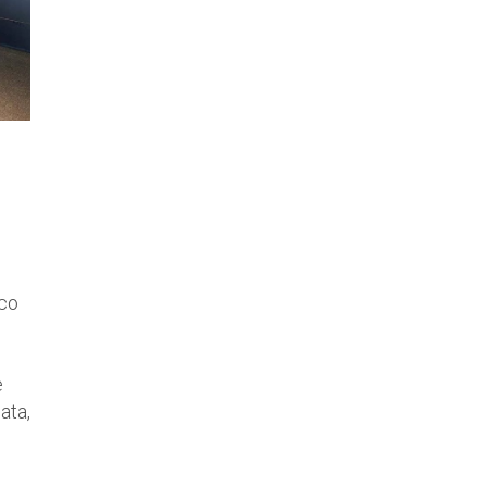
ico
e
ata,