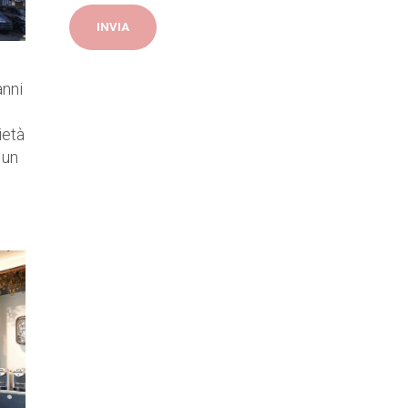
anni
ietà
 un