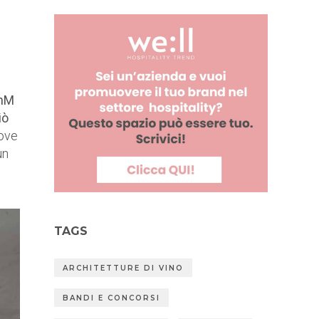
enM
iò
dove
un
TAGS
ARCHITETTURE DI VINO
BANDI E CONCORSI