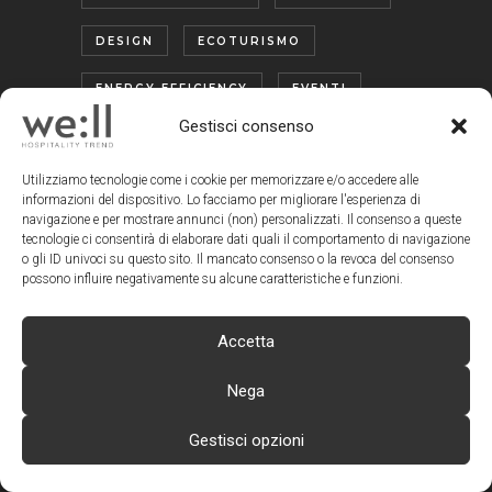
DESIGN
ECOTURISMO
ENERGY EFFICIENCY
EVENTI
Gestisci consenso
FACCIA A FACCIA CON I MANAGER
Utilizziamo tecnologie come i cookie per memorizzare e/o accedere alle
FIERE
GLAMPING
informazioni del dispositivo. Lo facciamo per migliorare l'esperienza di
navigazione e per mostrare annunci (non) personalizzati. Il consenso a queste
HOTEL & RESORT
tecnologie ci consentirà di elaborare dati quali il comportamento di navigazione
o gli ID univoci su questo sito. Il mancato consenso o la revoca del consenso
HOTEL VOYAGER
ICON
possono influire negativamente su alcune caratteristiche e funzioni.
IL SALOTTO DI WE:LL
Accetta
IN EVIDENZA
Nega
INTELLIGENZA ARTIFICIALE
Gestisci opzioni
INTERIOR
LIBRI
LUSSO