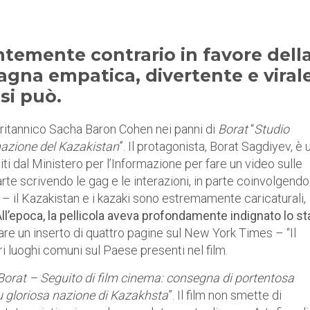
emente contrario in favore dell
gna empatica, divertente e viral
si può.
 britannico Sacha Baron Cohen nei panni di
Borat
“
Studio
 nazione del Kazakistan
”. Il protagonista, Borat Sagdiyev, è 
niti dal Ministero per l’Informazione per fare un video sulle
arte scrivendo le gag e le interazioni, in parte coinvolgendo
 – il Kazakistan e i kazaki sono estremamente caricaturali,
ll’epoca, la pellicola aveva profondamente indignato lo st
re un inserto di quattro pagine sul New York Times – “Il
i luoghi comuni sul Paese presenti nel film.
Borat – Seguito di film cinema: consegna di portentosa
fu gloriosa nazione di Kazakhsta
”. Il film non smette di