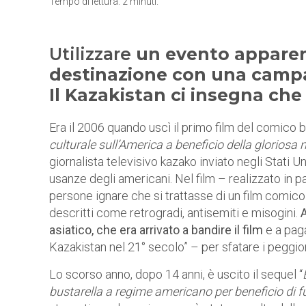
Tempo di lettura:
2
minuti.
Utilizzare
un evento apparent
destinazione con una campa
Il Kazakistan ci insegna che 
Era il 2006 quando uscì il primo film del comico
culturale sull’America a beneficio della gloriosa
giornalista televisivo kazako inviato negli Stati U
usanze degli americani. Nel film – realizzato in p
persone ignare che si trattasse di un film comico
descritti come retrogradi, antisemiti e misogini.
A
asiatico, che era arrivato a bandire il film
e a paga
Kazakistan nel 21° secolo” – per sfatare i peggior
Lo scorso anno, dopo 14 anni, è uscito il sequel “
bustarella a regime americano per beneficio di 