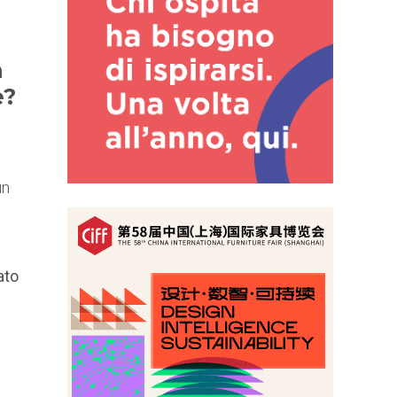
a
e?
un
ato