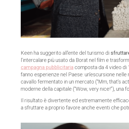
Keen ha suggerito all’ente del turismo di
sfruttar
l’intercalare più usato da Borat nel film e trasfor
campagna pubblicitaria
composta da 4 video di 
fanno esperienze nel Paese: un’escursione nelle m
cavallo fermentato in un mercato (“Mm, that’s actu
moderne della capitale (“Wow, very nice!”), una foto
Il risultato è divertente ed estremamente effica
a sfruttare a proprio favore anche eventi che po