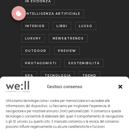
IN EVIDENZA
INTELLIGENZA ARTIFICIALE
INTERIOR
LIBRI
LUSSO
LUXURY
NEWS&TRENDS
OUTDOOR
PREVIEW
PROTAGONISTI
SOSTENIBILITÀ
SPA
TECNOLOGIA
TREND
Gestisci consenso
TURISMO ENOGASTRONOMICO
WELLNESS
Utilizziamo tecnologie come i cookie per memorizzare e/o accedere alle
informazioni del dispositivo. Lo facciamo per migliorare l'esperienza di
navigazione e per mostrare annunci (non) personalizzati. Il consenso a queste
tecnologie ci consentirà di elaborare dati quali il comportamento di navigazione
o gli ID univoci su questo sito. Il mancato consenso o la revoca del consenso
possono influire negativamente su alcune caratteristiche e funzioni.