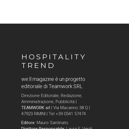
HOSPITALITY
TREND
we:ll magazine è un progetto
editoriale di Teamwork SRL
Direzione Editoriale, Redazione,
Amministrazione, Pubblicità |
TEAMWORK srl
| Via Macanno 38 Q |
47923 RIMINI | Tel +39 0541 57474
Editore:
Mauro Santinato
Direttore Responsabile:
Laura F. Verdi