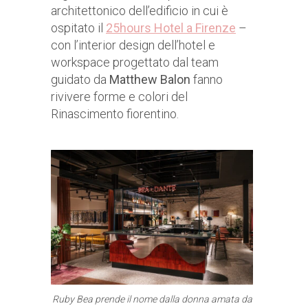
architettonico dell’edificio in cui è
ospitato il
25hours Hotel a Firenze
–
con l’interior design dell’hotel e
workspace progettato dal team
guidato da
Matthew Balon
fanno
rivivere forme e colori del
Rinascimento fiorentino.
Ruby Bea prende il nome dalla donna amata da