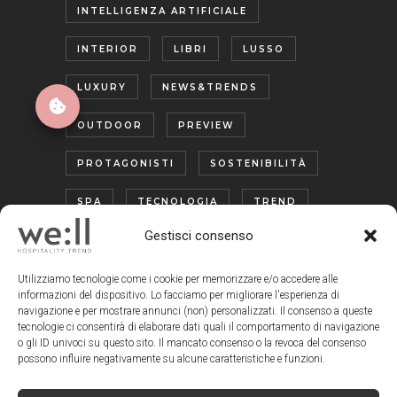
INTELLIGENZA ARTIFICIALE
INTERIOR
LIBRI
LUSSO
LUXURY
NEWS&TRENDS
OUTDOOR
PREVIEW
PROTAGONISTI
SOSTENIBILITÀ
SPA
TECNOLOGIA
TREND
Gestisci consenso
TURISMO ENOGASTRONOMICO
WELLNESS
Utilizziamo tecnologie come i cookie per memorizzare e/o accedere alle
informazioni del dispositivo. Lo facciamo per migliorare l'esperienza di
navigazione e per mostrare annunci (non) personalizzati. Il consenso a queste
tecnologie ci consentirà di elaborare dati quali il comportamento di navigazione
o gli ID univoci su questo sito. Il mancato consenso o la revoca del consenso
possono influire negativamente su alcune caratteristiche e funzioni.