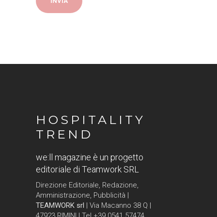
HOSPITALITY
TREND
we:ll magazine è un progetto
editoriale di Teamwork SRL
Direzione Editoriale, Redazione,
Amministrazione, Pubblicità |
TEAMWORK srl
| Via Macanno 38 Q |
47923 RIMINI | Tel +39 0541 57474