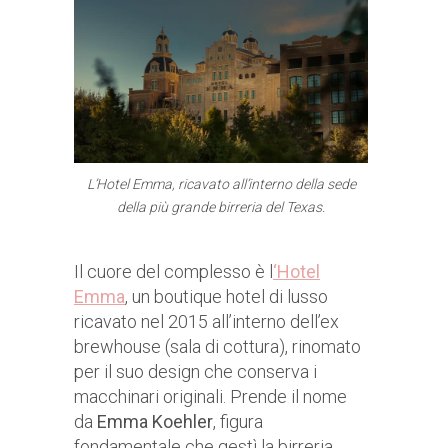
L’Hotel Emma, ricavato all’interno della sede
della più grande birreria del Texas.
Il cuore del complesso è l
‘
Hotel
Emma
, un boutique hotel di lusso
ricavato nel 2015 all’interno dell’ex
brewhouse (sala di cottura), rinomato
per il suo design che conserva i
macchinari originali. Prende il nome
da
Emma Koehler
, figura
fondamentale che gestì la birreria