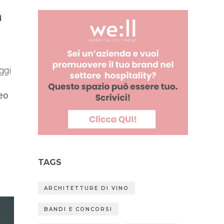
n
oggi
eo
l
TAGS
ARCHITETTURE DI VINO
BANDI E CONCORSI