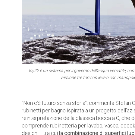
Isy22 è un sistema per il governo dell’acqua versatile, com
versione tre fori con leve o con manopo
“Non c’è futuro senza storia”, commenta Stefan 
rubinetti per bagno ispirata a un progetto dell’a
reinterpretazione della classica bocca a C, che de
comprende rubinetteria per lavabo, vasca, doccia e
design – tra cui
la combinazione di superfici lu