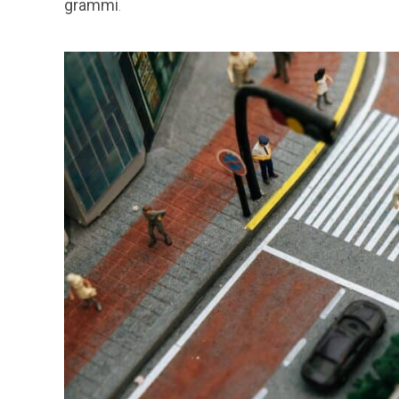
grammi
.