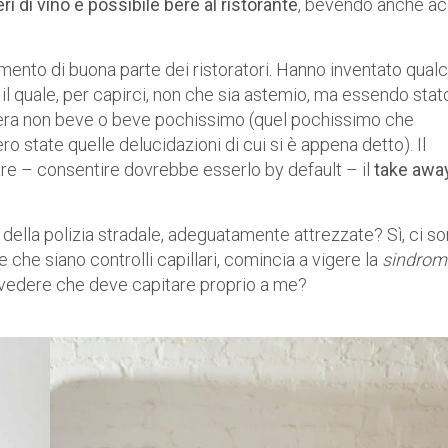
ri di vino è possibile bere al ristorante
, bevendo anche a
tamento di buona parte dei ristoratori. Hanno inventato qual
 quale, per capirci, non che sia astemio, ma essendo stat
tasera non beve o beve pochissimo (quel pochissimo che
 state quelle delucidazioni di cui si è appena detto). Il
are – consentire dovrebbe esserlo by default – il
take awa
lie della polizia stradale, adeguatamente attrezzate? Sì, ci s
e che siano controlli capillari, comincia a vigere la
sindrom
i vedere che deve capitare proprio a me?