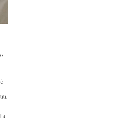
lo
 è
iti.
lla