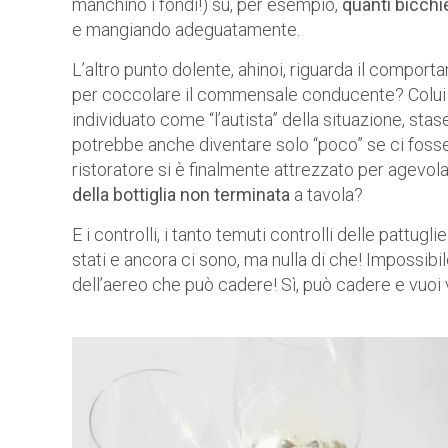
manchino i fondi!) su, per esempio,
quanti bicchie
e mangiando adeguatamente.
L’altro punto dolente, ahinoi, riguarda il compor
per coccolare il commensale conducente? Colui il
individuato come “l’autista” della situazione, s
potrebbe anche diventare solo “poco” se ci fossero
ristoratore si è finalmente attrezzato per agevol
della bottiglia non terminata
a tavola?
E i controlli, i tanto temuti controlli delle pattug
stati e ancora ci sono, ma nulla di che! Impossibil
dell’aereo che può cadere! Sì, può cadere e vuo