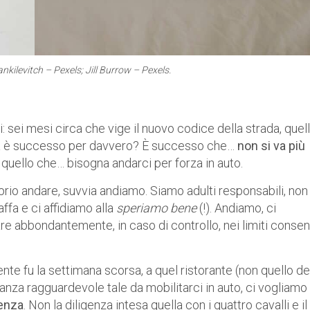
ankilevitch – Pexels; Jill Burrow – Pexels.
 sei mesi circa che vige il nuovo codice della strada, quel
osa è successo per davvero? È successo che…
non si va più
, quello che… bisogna andarci per forza in auto.
io andare, suvvia andiamo. Siamo adulti responsabili, non
ffa e ci affidiamo alla
speriamo bene
(!). Andiamo, ci
e abbondantemente, in caso di controllo, nei limiti consent
te fu la settimana scorsa, a quel ristorante (non quello de
tanza ragguardevole tale da mobilitarci in auto, ci vogliamo
genza
. Non la diligenza intesa quella con i quattro cavalli e il