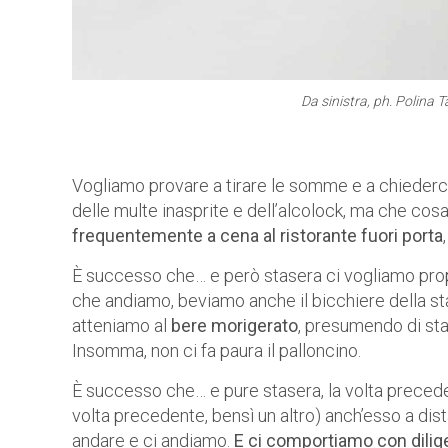
Da sinistra, ph. Polina T
Vogliamo provare a tirare le somme e a chiederci:
delle multe inasprite e dell’alcolock, ma che c
frequentemente a cena al ristorante fuori porta
È successo che… e però stasera ci vogliamo propr
che andiamo, beviamo anche il bicchiere della sta
atteniamo al
bere morigerato
, presumendo di star
Insomma, non ci fa paura il palloncino.
È successo che… e pure stasera, la volta preceden
volta precedente, bensì un altro) anch’esso a dis
andare e ci andiamo.
E ci comportiamo con dili