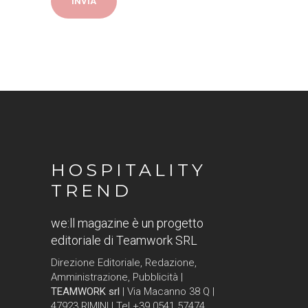
HOSPITALITY
TREND
we:ll magazine è un progetto
editoriale di Teamwork SRL
Direzione Editoriale, Redazione,
Amministrazione, Pubblicità |
TEAMWORK srl
| Via Macanno 38 Q |
47923 RIMINI | Tel +39 0541 57474