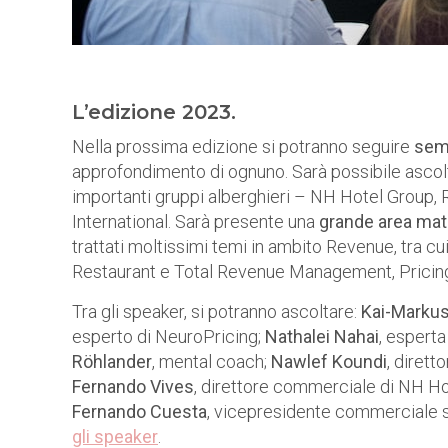
L’edizione 2023.
Nella prossima edizione si potranno seguire
semi
approfondimento di ognuno. Sarà possibile asco
importanti gruppi alberghieri – NH Hotel Group, 
International. Sarà presente una
grande area mat
trattati moltissimi temi in ambito Revenue, tra cu
Restaurant e Total Revenue Management, Pricing
Tra gli speaker, si potranno ascoltare:
Kai-Markus
esperto di NeuroPricing;
Nathalei Nahai
, espert
Röhlander
, mental coach;
Nawlef Koundi
, dirett
Fernando Vives
, direttore commerciale di NH H
Fernando Cuesta
, vicepresidente commerciale se
gli speaker
.