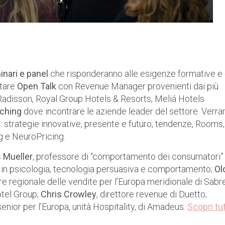
nari e panel
che risponderanno alle esigenze formative e 
ltare
Open Talk
con Revenue Manager provenienti dai più
Radisson, Royal Group Hotels & Resorts, Meliá Hotels
ching
dove incontrare le aziende leader del settore. Verra
i: strategie innovative, presente e futuro, tendenze, Rooms,
 e NeuroPricing.
 Mueller
, professore di “comportamento dei consumatori”
a in psicologia, tecnologia persuasiva e comportamento;
Ol
ore regionale delle vendite per l’Europa meridionale di Sabre
otel Group;
Chris Crowley
, direttore revenue di Duetto;
nior per l’Europa, unità Hospitality, di Amadeus.
Scopri tut