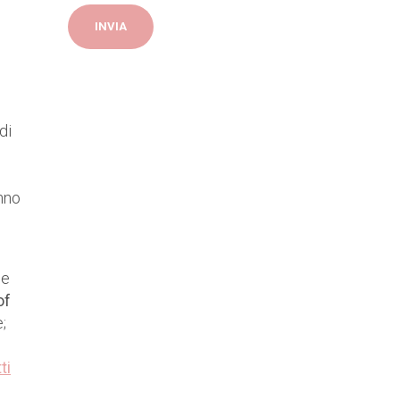
di
nno
 e
of
;
ti