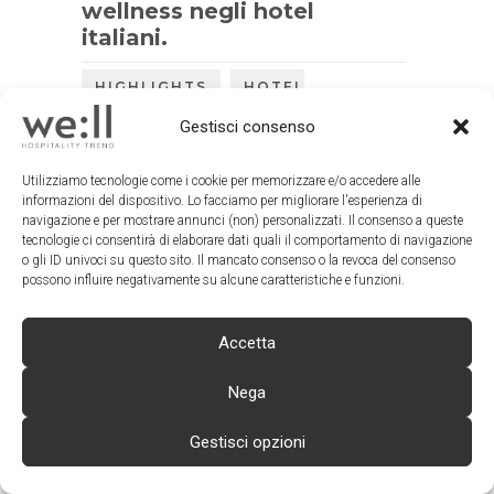
wellness negli hotel
italiani.
,
HIGHLIGHTS
HOTEL
OPERATIONS
Gestisci consenso
Utilizziamo tecnologie come i cookie per memorizzare e/o accedere alle
informazioni del dispositivo. Lo facciamo per migliorare l'esperienza di
navigazione e per mostrare annunci (non) personalizzati. Il consenso a queste
tecnologie ci consentirà di elaborare dati quali il comportamento di navigazione
o gli ID univoci su questo sito. Il mancato consenso o la revoca del consenso
possono influire negativamente su alcune caratteristiche e funzioni.
Accetta
Nega
Wellness & hotel
Gestisci opzioni
experience: il benessere
degli ospiti comincia dal