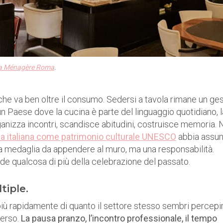
a Ménagère Roma
.
 che va ben oltre il consumo. Sedersi a tavola rimane un ge
 un Paese dove la cucina è parte del linguaggio quotidiano, l
anizza incontri, scandisce abitudini, costruisce memoria. 
na italiana come patrimonio culturale UNESCO
abbia assun
a medaglia da appendere al muro, ma una responsabilità.
de qualcosa di più della celebrazione del passato.
tiple.
ù rapidamente di quanto il settore stesso sembri percepir
verso.
La pausa pranzo, l’incontro professionale, il tempo