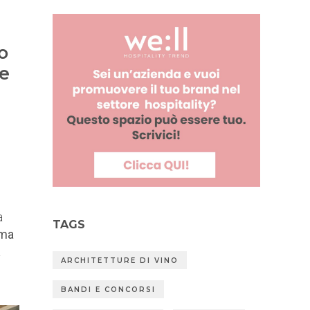
o
de
a
TAGS
 ma
a
ARCHITETTURE DI VINO
BANDI E CONCORSI