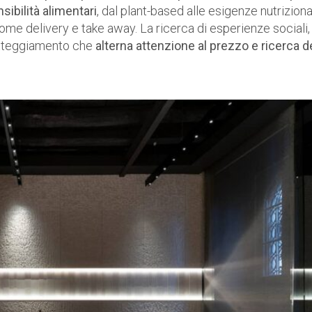
sibilità alimentari
, dal plant-based alle esigenze nutriziona
come delivery e take away. La ricerca di esperienze sociali,
 atteggiamento che
alterna attenzione al prezzo e ricerca d