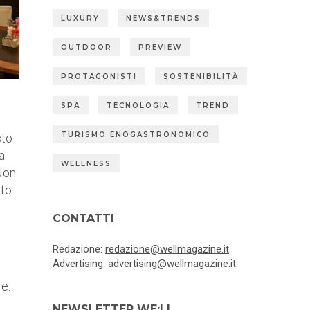
LUXURY
NEWS&TRENDS
OUTDOOR
PREVIEW
PROTAGONISTI
SOSTENIBILITÀ
SPA
TECNOLOGIA
TREND
TURISMO ENOGASTRONOMICO
sto
a
WELLNESS
Non
to
CONTATTI
Redazione:
redazione@wellmagazine.it
Advertising:
advertising@wellmagazine.it
e.
NEWSLETTER WE:LL