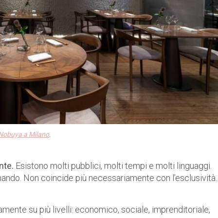
Nobuya a Milano
.
ante.
Esistono molti pubblici, molti tempi e molti linguaggi.
rmando. Non coincide più necessariamente con l’esclusività.
te su più livelli: economico, sociale, imprenditoriale,