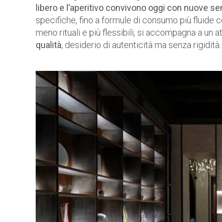
libero e l’aperitivo convivono oggi con nuove sen
specifiche, fino a formule di consumo più fluide 
meno rituali e più flessibili, si accompagna a un
qualità
, desiderio di autenticità ma senza rigidità.