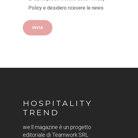
Policy
e desidero ricevere le news
HOSPITALITY
TREND
we:ll magazine è un progetto
editoriale di Teamwork SRL