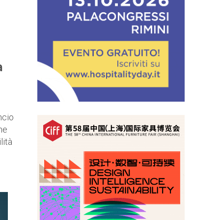
a
ncio
ne
lità