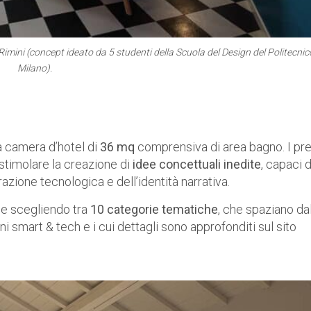
mini (concept ideato da 5 studenti della Scuola del Design del Politecnic
Milano).
a camera d’hotel di
36 mq
comprensiva di area bagno. I pr
stimolare la creazione di
idee concettuali inedite
, capaci d
grazione tecnologica e dell’identità narrativa.
one scegliendo tra
10 categorie tematiche
, che spaziano da
oni smart & tech e i cui dettagli sono approfonditi sul sito