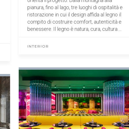
orienta il progetto. Dalla montagna alla
pianura, fino al lago, tre luoghi di ospitalità e
ristorazione in cui il design affida al legno il
compito di costruire comfort, autenticità e
benessere. Il legno è natura, cura, cultura….
INTERIOR