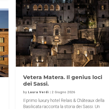
Vetera Matera. Il genius loci
dei Sassi.
by
Laura Verdi
2 Giugno 2026
Il primo luxury hotel Relais & Châteaux della
Basilicata racconta la storia dei Sassi. Un