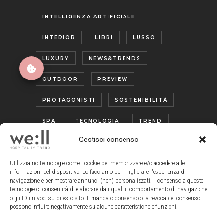
INTELLIGENZA ARTIFICIALE
INTERIOR
LIBRI
LUSSO
LUXURY
NEWS&TRENDS
OUTDOOR
PREVIEW
PROTAGONISTI
SOSTENIBILITÀ
SPA
TECNOLOGIA
TREND
Gestisci consenso
TURISMO ENOGASTRONOMICO
WELLNESS
Utilizziamo tecnologie come i cookie per memorizzare e/o accedere alle
informazioni del dispositivo. Lo facciamo per migliorare l'esperienza di
navigazione e per mostrare annunci (non) personalizzati. Il consenso a queste
tecnologie ci consentirà di elaborare dati quali il comportamento di navigazione
o gli ID univoci su questo sito. Il mancato consenso o la revoca del consenso
possono influire negativamente su alcune caratteristiche e funzioni.