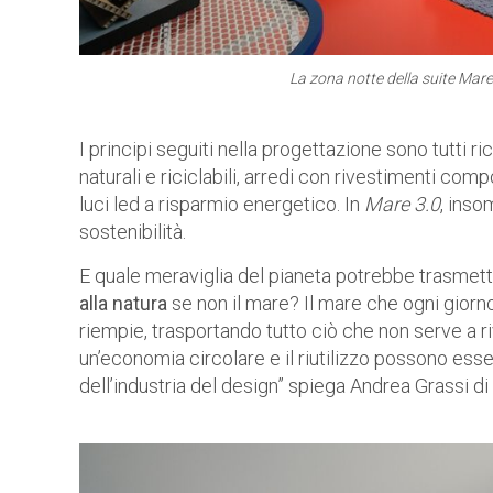
La zona notte della suite Mare
I principi seguiti nella progettazione sono tutti r
naturali e riciclabili, arredi con rivestimenti compo
luci led a risparmio energetico. In
Mare 3.0
, inso
sostenibilità.
E quale meraviglia del pianeta potrebbe trasmett
alla natura
se non il mare? Il mare che ogni giorno si
riempie, trasportando tutto ciò che non serve a riv
un’economia circolare e il riutilizzo possono ess
dell’industria del design” spiega Andrea Grassi di