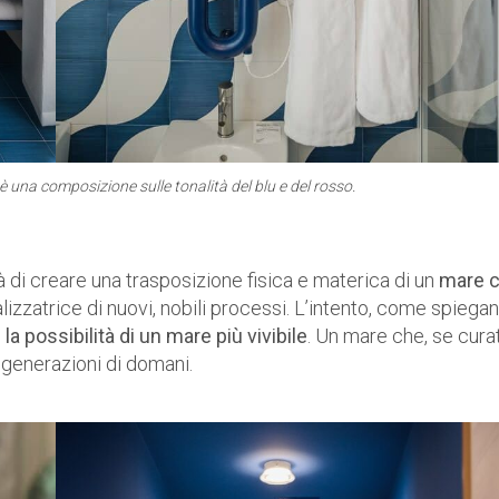
 è una composizione sulle tonalità del blu e del rosso.
 di creare una trasposizione fisica e materica di un
mare 
atalizzatrice di nuovi, nobili processi. L’intento, come spiega
la possibilità di un mare più vivibile
. Un mare che, se cura
e generazioni di domani.