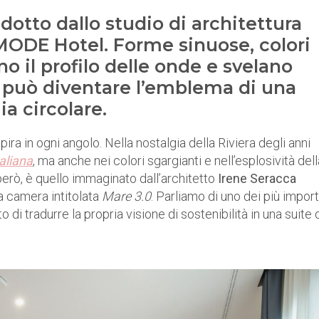
adotto dallo studio di architettura
 MODE Hotel. Forme sinuose, colori
o il profilo delle onde e svelano
e può diventare l’emblema di una
a circolare.
spira in ogni angolo. Nella nostalgia della Riviera degli anni
taliana
, ma anche nei colori sgargianti e nell’esplosività dell
, però, è quello immaginato dall’architetto
Irene Seracca
a camera intitolata
Mare 3.0
. Parliamo di uno dei più import
to di tradurre la propria visione di sostenibilità in una suite 