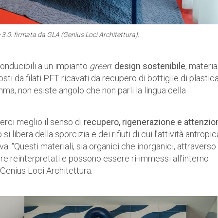
 3.0. firmata da GLA (Genius Loci Architettura).
iconducibili a un impianto
green
:
design sostenibile
, materia
sti da filati PET ricavati da recupero di bottiglie di plastica
mma, non esiste angolo che non parli la lingua della
erci meglio il senso di
recupero, rigenerazione e attenzio
 libera della sporcizia e dei rifiuti di cui l’attività antropic
a. “Questi materiali, sia organici che inorganici, attraverso
ere reinterpretati e possono essere ri-immessi all’interno
 Genius Loci Architettura.