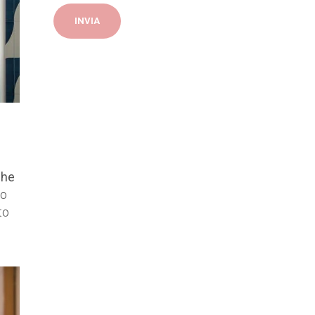
che
no
to