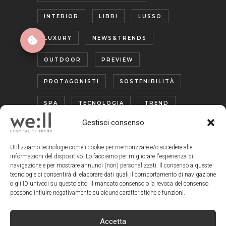
INTERIOR
LIBRI
LUSSO
LUXURY
NEWS&TRENDS
OUTDOOR
PREVIEW
PROTAGONISTI
SOSTENIBILITÀ
SPA
TECNOLOGIA
TREND
Gestisci consenso
TURISMO ENOGASTRONOMICO
WELLNESS
Utilizziamo tecnologie come i cookie per memorizzare e/o accedere alle
informazioni del dispositivo. Lo facciamo per migliorare l'esperienza di
navigazione e per mostrare annunci (non) personalizzati. Il consenso a queste
tecnologie ci consentirà di elaborare dati quali il comportamento di navigazione
o gli ID univoci su questo sito. Il mancato consenso o la revoca del consenso
possono influire negativamente su alcune caratteristiche e funzioni.
Accetta