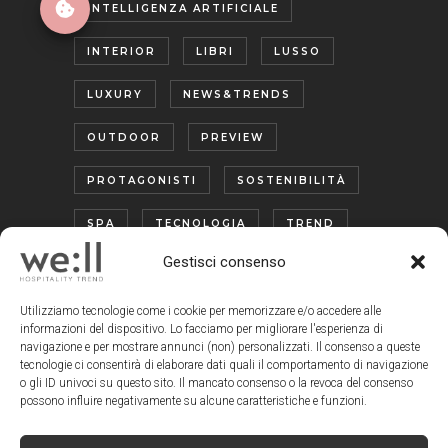
INTELLIGENZA ARTIFICIALE
INTERIOR
LIBRI
LUSSO
LUXURY
NEWS&TRENDS
OUTDOOR
PREVIEW
PROTAGONISTI
SOSTENIBILITÀ
SPA
TECNOLOGIA
TREND
Gestisci consenso
TURISMO ENOGASTRONOMICO
WELLNESS
Utilizziamo tecnologie come i cookie per memorizzare e/o accedere alle
informazioni del dispositivo. Lo facciamo per migliorare l'esperienza di
navigazione e per mostrare annunci (non) personalizzati. Il consenso a queste
tecnologie ci consentirà di elaborare dati quali il comportamento di navigazione
o gli ID univoci su questo sito. Il mancato consenso o la revoca del consenso
possono influire negativamente su alcune caratteristiche e funzioni.