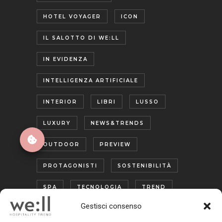
HOTEL VOYAGER
ICON
IL SALOTTO DI WE:LL
IN EVIDENZA
INTELLIGENZA ARTIFICIALE
INTERIOR
LIBRI
LUSSO
LUXURY
NEWS&TRENDS
OUTDOOR
PREVIEW
PROTAGONISTI
SOSTENIBILITÀ
SPA
TECNOLOGIA
TREND
Gestisci consenso
TURISMO ENOGASTRONOMICO