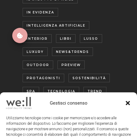
IN EVIDENZA
INTELLIGENZA ARTIFICIALE
INTERIOR
LIBRI
LUSSO
LUXURY
NEWS&TRENDS
OUTDOOR
PREVIEW
PROTAGONISTI
SOSTENIBILITÀ
SPA
TECNOLOGIA
TREND
Gestisci consenso
TURISMO ENOGASTRONOMICO
WELLNESS
Utilizziamo tecnologie come i cookie per memorizzare e/o accedere alle
informazioni del dispositivo. Lo facciamo per migliorare l'esperienza di
navigazione e per mostrare annunci (non) personalizzati. Il consenso a queste
tecnologie ci consentirà di elaborare dati quali il comportamento di navigazione