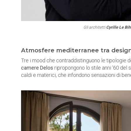
Gli architetti
Cyrille Le Bi
Atmosfere mediterranee tra desig
Tre i mood che contraddistinguono le tipologie d
camere Delos
ripropongono lo stile anni ’60 del 
caldi e materici, che infondono sensazioni di be