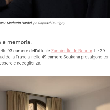
han
e
Mathurin Hardel
.
ph Raphael Dautigny
n e memoria.
elle
93 camere dell’attuale
Zannier Île de Bendor
. Le
39
sud della Francia; nelle
49 camere Soukana
prevalgono ton
nessere e accoglienza.