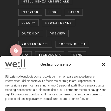
INTELLIGENZA ARTIFICIALE
INTERIOR
LIBRI
LUSSO
LUXURY
NEWS&TRENDS
OUTDOOR
PREVIEW
PROTAGONISTI
SOSTENIBILITÀ
SPA
TECNOLOGIA
TREND
Gestisci consenso
TURISMO ENOGASTRONOMICO
WELLNESS
Utilizziamo tecnologie come i cookie per memorizzare e/o accedere alle
informazioni del dispositivo. Lo facciamo per migliorare l'esperienza di
navigazione e per mostrare annunci (non) personalizzati. Il consenso a queste
tecnologie ci consentirà di elaborare dati quali il comportamento di navigazione
o gli ID univoci su questo sito. Il mancato consenso o la revoca del consenso
possono influire negativamente su alcune caratteristiche e funzioni.