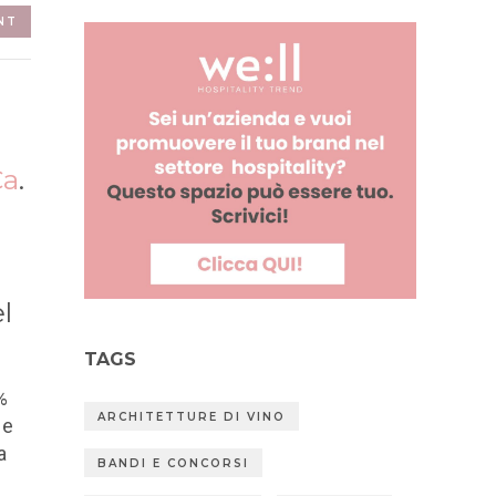
NT
Ca
.
l
TAGS
%
ARCHITETTURE DI VINO
e
a
BANDI E CONCORSI