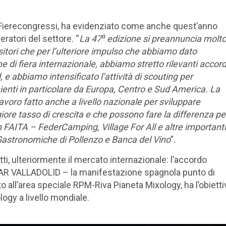
Fierecongressi,
ha evidenziato come anche quest’anno
a
ratori del settore. “
La 47
edizione si preannuncia molt
ositori che per l’ulteriore impulso che abbiamo dato
one di fiera internazionale, abbiamo stretto rilevanti accord
 e abbiamo intensificato l’attività di scouting per
ienti in particolare da Europa, Centro e Sud America. La
lavoro fatto anche a livello nazionale per sviluppare
re tasso di crescita e che possono fare la differenza pe
on FAITA – FederCamping, Village For All e altre importanti
 Gastronomiche di Pollenzo e Banca del Vino
”.
tti, ulteriormente il mercato internazionale: l’accordo
AR VALLADOLID
– la manifestazione spagnola punto di
o all’area speciale
RPM-Riva Pianeta Mixology,
ha l’obiett
logy a livello mondiale.