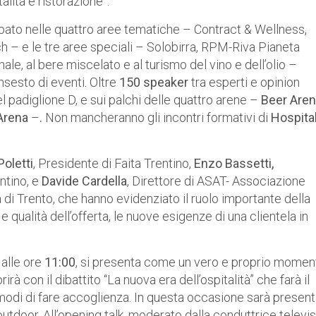
alità e ristorazione”.
pato nelle quattro aree tematiche – Contract & Wellness,
– e le tre aree speciali – Solobirra, RPM-Riva Pianeta
ale, al bere miscelato e al turismo del vino e dell’olio –
nsesto di eventi. Oltre
150 speaker
tra esperti e opinion
del padiglione D, e sui palchi delle quattro arene –
Beer Aren
Arena
–
.
Non mancheranno gli incontri formativi di
Hospital
Poletti
, Presidente di Faita Trentino,
Enzo Bassetti,
ntino, e
Davide Cardella
, Direttore di ASAT- Associazione
 di Trento, che hanno evidenziato il ruolo importante della
e qualità dell’offerta, le nuove esigenze di una clientela in
alle ore
11:00
, si presenta come un vero e proprio momen
rà con il dibattito “La nuova era dell’ospitalità” che farà il
i modi di fare accoglienza. In questa occasione sarà presen
outdoor. All’opening talk, moderato dalla conduttrice televis