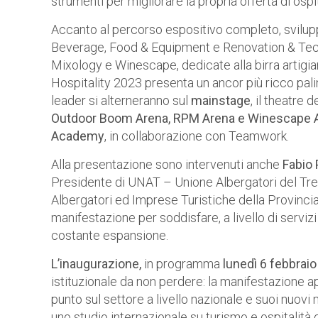
strumenti per migliorare la propria offerta di ospit
Accanto al percorso espositivo completo, svilup
Beverage, Food & Equipment e Renovation & Tech 
Mixology e Winescape, dedicate alla birra artigian
Hospitality 2023 presenta un ancor più ricco pali
leader si alterneranno sul
mainstage
, il theatre 
Outdoor Boom Arena, RPM Arena e Winescape 
Academy
, in collaborazione con Teamwork.
Alla presentazione sono intervenuti anche
Fabio 
Presidente di UNAT – Unione Albergatori del Tre
Albergatori ed Imprese Turistiche della Provincia
manifestazione per soddisfare, a livello di servizi 
costante espansione.
L’inaugurazione,
in programma
lunedì 6 febbraio
istituzionale da non perdere: la manifestazione apri
punto sul settore a livello nazionale e suoi nuov
uno studio internazionale su turismo e ospitalità 