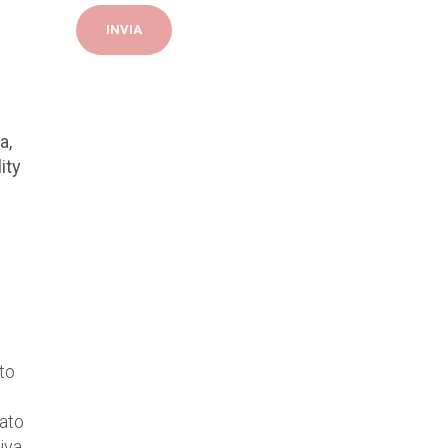
a,
ity
to
tato
iva