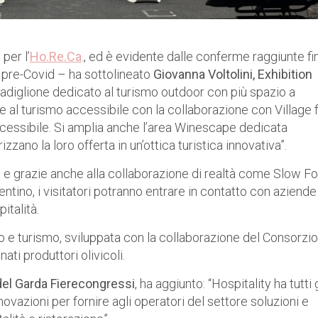
per l’
Ho.Re.Ca
., ed è evidente dalle conferme raggiunte fi
 pre-Covid – ha sottolineato
Giovanna Voltolini, Exhibition
 padiglione dedicato al turismo outdoor con più spazio a
e al turismo accessibile con la collaborazione con Village 
 accessibile. Si amplia anche l’area Winescape dedicata
zzano la loro offerta in un’ottica turistica innovativa”.
o e grazie anche alla collaborazione di realtà come Slow F
entino, i visitatori potranno entrare in contatto con aziende
italità.
o e turismo, sviluppata con la collaborazione del Consorzio
ti produttori olivicoli.
 del Garda Fierecongressi
, ha aggiunto: “Hospitality ha tutti g
ovazioni per fornire agli operatori del settore soluzioni e