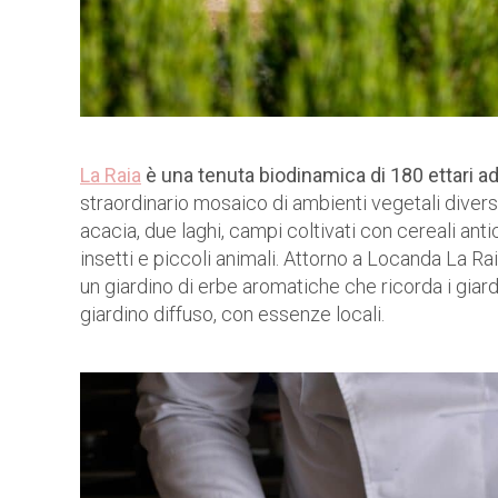
La Raia
è una tenuta biodinamica di 180 ettari ad 
straordinario mosaico di ambienti vegetali diversi
acacia, due laghi, campi coltivati con cereali antic
insetti e piccoli animali. Attorno a Locanda La Rai
un giardino di erbe aromatiche che ricorda i giardini
giardino diffuso, con essenze locali.