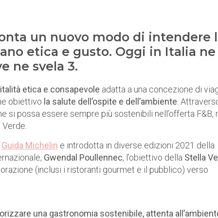
conta un nuovo modo di intendere 
ano etica e gusto. Oggi in Italia ne
e ne svela 3.
italità etica e consapevole
adatta a una concezione di via
me obiettivo
la salute dell’ospite e dell’ambiente
. Attravers
 si possa essere sempre più sostenibili nell’offerta F&B, 
a Verde.
a
Guida Michelin
e introdotta in diverse edizioni 2021 della
ernazionale,
Gwendal Poullennec
, l’obiettivo della
Stella V
istorazione (inclusi i ristoranti gourmet e il pubblico) verso
lorizzare una gastronomia sostenibile, attenta all’ambient