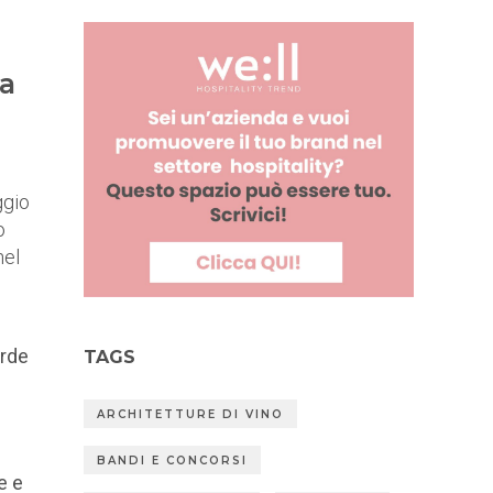
la
ggio
o
nel
erde
TAGS
ARCHITETTURE DI VINO
BANDI E CONCORSI
e e