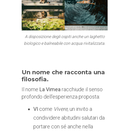
A disposizione degli ospiti anche un laghetto
biologico e balneabile con acqua rivitalizzata.
Un nome che racconta una
filosofia.
Il nome
La Vimea
racchiude il senso
profondo dell’esperienza proposta:
VI
come
Vivere
, un invito a
condividere abitudini salutari da
portare con sé anche nella