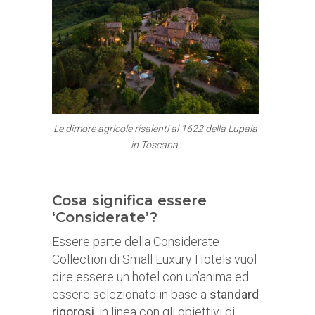
Le dimore agricole risalenti al 1622 della Lupaia
in Toscana.
Cosa significa essere
‘Considerate’?
Essere parte della Considerate
Collection di Small Luxury Hotels vuol
dire essere un hotel con un’anima ed
essere selezionato in base a
standard
rigorosi
, in linea con gli obiettivi di