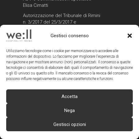
Elisa Cimatti
Autorizzazione del Tribunale di Rimini
n. 3/2017 del 25/3/2017 e
successive modifiche del 9/10/2020
(Iscrizione al ROC n. 29413)
Gestisci consenso
CONTATTI WE:LL
Utilizziamo tecnologie come i cookie per memorizzare e/o accedere alle
informazioni del dispositivo. Lo facciamo per migliorare l'esperienza di
Redazione:
navigazione e per mostrare annunci (non) personalizzati. Il consenso a queste
redazione@wellmagazine.it
tecnologie ci consentirà di elaborare dati quali il comportamento di navigazione
Advertising:
o gli ID univoci su questo sito. Il mancato consenso o la revoca del consenso
advertising@wellmagazine.it
possono influire negativamente su alcune caratteristiche e funzioni.
TAG
Accetta
ARCHITETTURE DI VINO
Nega
BANDI E CONCORSI
Gestisci opzioni
BAR E RISTORANTI
BENESSERE