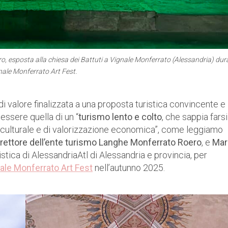
ro, esposta alla chiesa dei Battuti a Vignale Monferrato (Alessandria) dur
nale Monferrato Art Fest.
 valore finalizzata a una proposta turistica convincente e
ssere quella di un “
turismo lento e colto
, che sappia farsi
e culturale e di valorizzazione economica”, come leggiamo
irettore dell’ente turismo Langhe Monferrato Roero
, e
Mar
ristica di AlessandriaAtl di Alessandria e provincia, per
le Monferrato Art Fest
nell’autunno 2025.