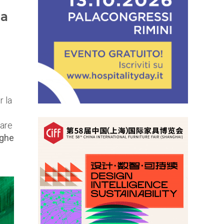
da
r la
iare
ghe