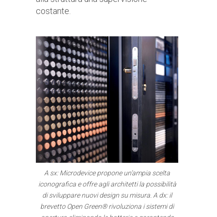
costante.
A sx: Microdevice propone un’ampia scelta
iconografica e offre agli architetti la possibilità
di sviluppare nuovi design su misura. A dx: il
brevetto Open Green® rivoluziona i sistemi di