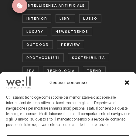
INTELLIGENZA ARTIFICIALE
INTERIOR
LIBRI
LUSSO
LUXURY
NEWS&TRENDS
OUTDOOR
PREVIEW
PROTAGONISTI
SOSTENIBILITÀ
SPA
TECNOLOGIA
TREND
Gestisci consenso
TURISMO ENOGASTRONOMICO
WELLNESS
Utilizziamo tecnologie come i cookie per memorizzare e/o accedere alle
informazioni del dispositivo. Lo facciamo per migliorare l'esperienza di
navigazione e per mostrare annunci (non) personalizzati. Il consenso a queste
tecnologie ci consentirà di elaborare dati quali il comportamento di navigazione
o gli ID univoci su questo sito. Il mancato consenso o la revoca del consenso
possono influire negativamente su alcune caratteristiche e funzioni.