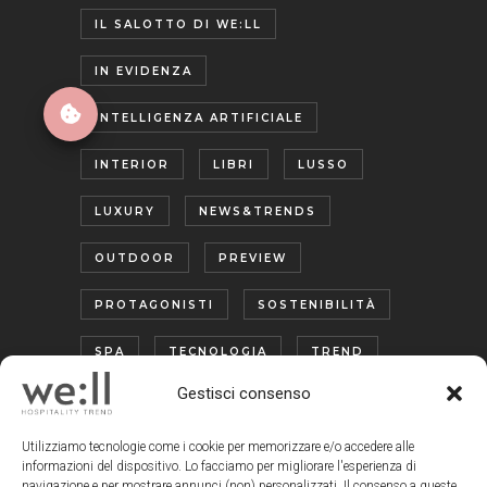
IL SALOTTO DI WE:LL
IN EVIDENZA
INTELLIGENZA ARTIFICIALE
INTERIOR
LIBRI
LUSSO
LUXURY
NEWS&TRENDS
OUTDOOR
PREVIEW
PROTAGONISTI
SOSTENIBILITÀ
SPA
TECNOLOGIA
TREND
Gestisci consenso
TURISMO ENOGASTRONOMICO
WELLNESS
Utilizziamo tecnologie come i cookie per memorizzare e/o accedere alle
informazioni del dispositivo. Lo facciamo per migliorare l'esperienza di
navigazione e per mostrare annunci (non) personalizzati. Il consenso a queste