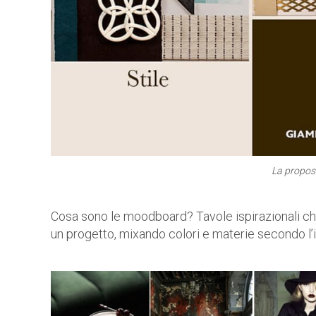
La propos
Cosa sono le moodboard? Tavole ispirazionali ch
un progetto, mixando colori e materie secondo l’