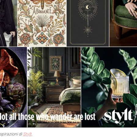
spirazioni di
Stylt
.