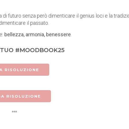
 di futuro senza però dimenticare il genius loci e la tradizi
 dimenticare il passato.
le:
bellezza, armonia, benessere
.
L TUO #MOODBOOK25
A RISOLUZIONE
SA RISOLUZIONE
°°°