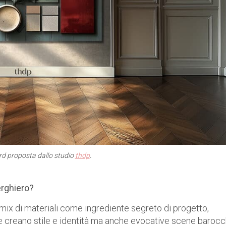
d proposta dallo studio
thdp
.
berghiero?
o mix di materiali come ingrediente segreto di progetto,
he creano stile e identità ma anche evocative scene baroc