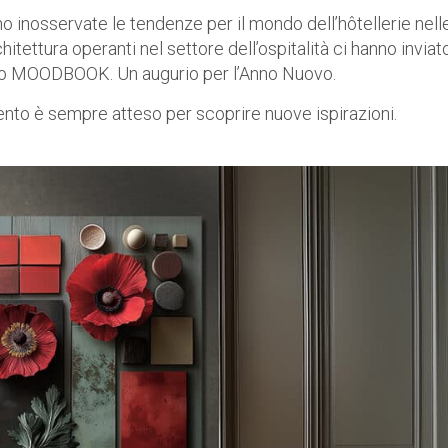
inosservate le tendenze per il mondo dell’hôtellerie nell
itettura operanti nel settore dell’ospitalità ci hanno inviat
tro MOODBOOK. Un augurio per l’Anno Nuovo.
ento è sempre atteso per scoprire nuove ispirazioni.