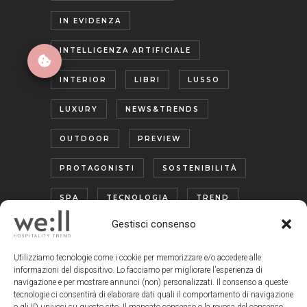
IN EVIDENZA
INTELLIGENZA ARTIFICIALE
INTERIOR
LIBRI
LUSSO
LUXURY
NEWS&TRENDS
OUTDOOR
PREVIEW
PROTAGONISTI
SOSTENIBILITÀ
SPA
TECNOLOGIA
TREND
Gestisci consenso
TURISMO ENOGASTRONOMICO
WELLNESS
Utilizziamo tecnologie come i cookie per memorizzare e/o accedere alle
informazioni del dispositivo. Lo facciamo per migliorare l'esperienza di
navigazione e per mostrare annunci (non) personalizzati. Il consenso a queste
tecnologie ci consentirà di elaborare dati quali il comportamento di navigazione