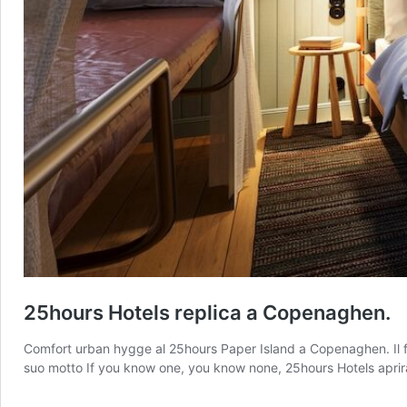
25hours Hotels replica a Copenaghen.
Comfort urban hygge al 25hours Paper Island a Copenaghen. Il fla
suo motto If you know one, you know none, 25hours Hotels aprirà