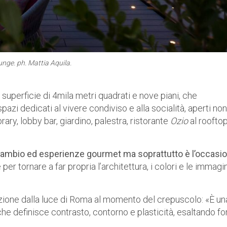
unge. ph. Mattia Aquila.
a superficie di 4mila metri quadrati e nove piani, che
zi dedicati al vivere condiviso e alla socialità, aperti non
library, lobby bar, giardino, palestra, ristorante
Ozio
al roofto
 scambio ed esperienze gourmet ma soprattutto è l’occasi
per tornare a far propria l’architettura, i colori e le immagin
one dalla luce di Roma al momento del crepuscolo: «È un
 che definisce contrasto, contorno e plasticità, esaltando f