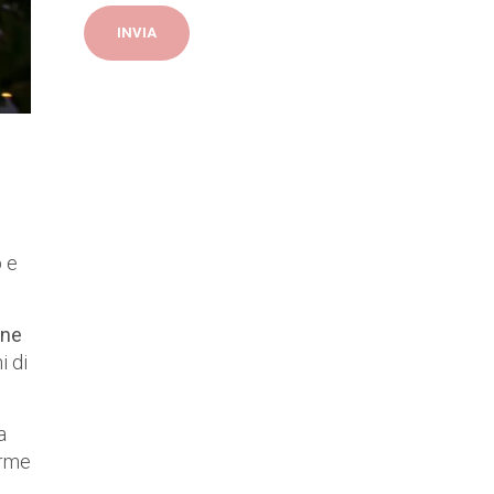
p e
one
i di
a
orme